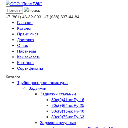
+7 (861)
46-32-003
+7 (988)
337-44-84
Главная
Каталог
Прайс лист
Доставка
О нас
Партнеры
Как заказать
Контакты
Сертификаты
Каталог
Трубопроводная арматура
Задвижки
Задвижки стальные
30с(9)41нж Ру-16
30с(9)64нж Ру-25
30с(9)15нж Ру-40
30с(9)76нж Ру-63
Задвижки чугунные