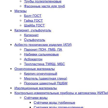
Трубы полиэтиленовые
Фасонные части для труб
Метизы
Болт ГОСТ
Гайка ГОСТ
Шайба ГОСТ
Катионит, сульфоуголь
Катионит
Cульфоуголь
Асбесто-технические изделия (АТИ)
Паронит ПОН, ПМБ, ПА
Набивки сальниковые
Асбокартон
Техпластина ТМКЩ, МБС
Огнеупорные материалы
Кирпич огнеупорный
Мертель (шамотная глина)
Порошок шамотный ПШБМ
Изоляционные материалы
Контрольно-измерительные приборы и автоматика (КИПи
Счётчики воды
Счётчики воды турбинные
Счетчики воды промышленные