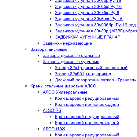
Задвижка чугунная 30ч6бр Ру-16
Задвижка чугунная 30ч6бк; Ру-16
Задвижка чугунная 30ч7бк; Ру-6
Задвижка чугунная 30ч6нж; Ру-16
Задвижка чугунная 30ч906бр; Ру-16 под
Задвижка чугунная 30ч39р (МЗВГ) обре
ЗАДВИЖКИ ЧУГУННЫЕ ГРАНАР
Задвижки нержавеющие
Затворы дисковые
Затворы дисковые стальные
Затворы дисковые чугунные
Затвор 32ч1р дисковый поворотный
Затвор 32ч901р под привод
Дисковый поворотный затвор «Гранвэл»
Краны стальные шаровые АЛСО
АЛСО Универсальные
Кран шаровой редуцированный
Кран шаровой полнопроходной
ALSO RS
Кран шаровой редуцированный
Кран шаровой полнопроходной
АЛСО GAS
Кран шаровой редуцированный