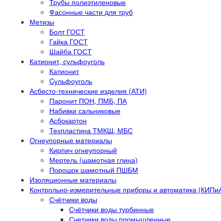
Трубы полиэтиленовые
Фасонные части для труб
Метизы
Болт ГОСТ
Гайка ГОСТ
Шайба ГОСТ
Катионит, сульфоуголь
Катионит
Cульфоуголь
Асбесто-технические изделия (АТИ)
Паронит ПОН, ПМБ, ПА
Набивки сальниковые
Асбокартон
Техпластина ТМКЩ, МБС
Огнеупорные материалы
Кирпич огнеупорный
Мертель (шамотная глина)
Порошок шамотный ПШБМ
Изоляционные материалы
Контрольно-измерительные приборы и автоматика (КИПи
Счётчики воды
Счётчики воды турбинные
Счетчики воды промышленные