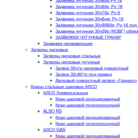
Задвижка чугунная 30ч6бр Ру-16
Задвижка чугунная 30ч6бк; Ру-16
Задвижка чугунная 30ч7бк; Ру-6
Задвижка чугунная 30ч6нж; Ру-16
Задвижка чугунная 30ч906бр; Ру-16 под
Задвижка чугунная 30ч39р (МЗВГ) обре
ЗАДВИЖКИ ЧУГУННЫЕ ГРАНАР
Задвижки нержавеющие
Затворы дисковые
Затворы дисковые стальные
Затворы дисковые чугунные
Затвор 32ч1р дисковый поворотный
Затвор 32ч901р под привод
Дисковый поворотный затвор «Гранвэл»
Краны стальные шаровые АЛСО
АЛСО Универсальные
Кран шаровой редуцированный
Кран шаровой полнопроходной
ALSO RS
Кран шаровой редуцированный
Кран шаровой полнопроходной
АЛСО GAS
Кран шаровой редуцированный