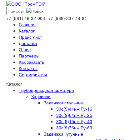
+7 (861)
46-32-003
+7 (988)
337-44-84
Главная
Каталог
Прайс лист
Доставка
О нас
Партнеры
Как заказать
Контакты
Сертификаты
Каталог
Трубопроводная арматура
Задвижки
Задвижки стальные
30с(9)41нж Ру-16
30с(9)64нж Ру-25
30с(9)15нж Ру-40
30с(9)76нж Ру-63
Задвижки чугунные