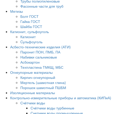
Трубы полиэтиленовые
Фасонные части для труб
Метизы
Болт ГОСТ
Гайка ГОСТ
Шайба ГОСТ
Катионит, сульфоуголь
Катионит
Cульфоуголь
Асбесто-технические изделия (АТИ)
Паронит ПОН, ПМБ, ПА
Набивки сальниковые
Асбокартон
Техпластина ТМКЩ, МБС
Огнеупорные материалы
Кирпич огнеупорный
Мертель (шамотная глина)
Порошок шамотный ПШБМ
Изоляционные материалы
Контрольно-измерительные приборы и автоматика (КИПиА)
Счётчики воды
Счётчики воды турбинные
Счетчики воды промышленные