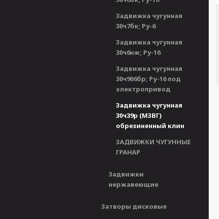
Задвижка чугунная
30ч7бк; Ру-6
Задвижка чугунная
30ч6нж; Ру-16
Задвижка чугунная
30ч906бр; Ру-16 под
электропривод
Задвижка чугунная
30ч39р (МЗВГ)
обрезиненный клин
ЗАДВИЖКИ ЧУГУННЫЕ
ГРАНАР
Задвижки
нержавеющие
Затворы дисковые