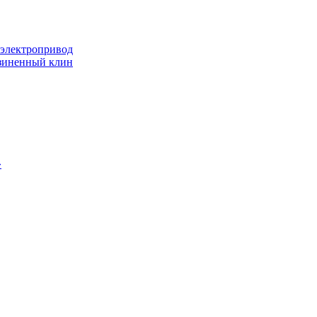
 электропривод
езиненный клин
»