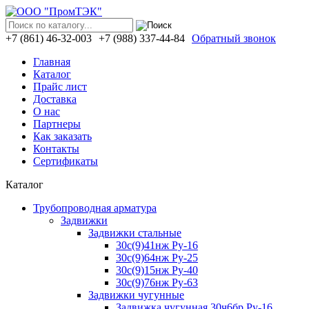
+7 (861)
46-32-003
+7 (988)
337-44-84
Обратный звонок
Главная
Каталог
Прайс лист
Доставка
О нас
Партнеры
Как заказать
Контакты
Сертификаты
Каталог
Трубопроводная арматура
Задвижки
Задвижки стальные
30с(9)41нж Ру-16
30с(9)64нж Ру-25
30с(9)15нж Ру-40
30с(9)76нж Ру-63
Задвижки чугунные
Задвижка чугунная 30ч6бр Ру-16