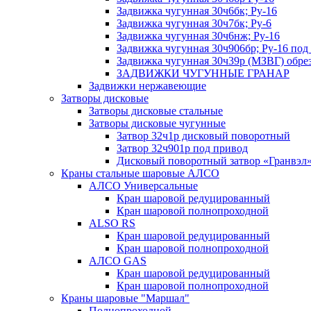
Задвижка чугунная 30ч6бк; Ру-16
Задвижка чугунная 30ч7бк; Ру-6
Задвижка чугунная 30ч6нж; Ру-16
Задвижка чугунная 30ч906бр; Ру-16 под
Задвижка чугунная 30ч39р (МЗВГ) обр
ЗАДВИЖКИ ЧУГУННЫЕ ГРАНАР
Задвижки нержавеющие
Затворы дисковые
Затворы дисковые стальные
Затворы дисковые чугунные
Затвор 32ч1р дисковый поворотный
Затвор 32ч901р под привод
Дисковый поворотный затвор «Гранвэл
Краны стальные шаровые АЛСО
АЛСО Универсальные
Кран шаровой редуцированный
Кран шаровой полнопроходной
ALSO RS
Кран шаровой редуцированный
Кран шаровой полнопроходной
АЛСО GAS
Кран шаровой редуцированный
Кран шаровой полнопроходной
Краны шаровые "Маршал"
Полнопроходной