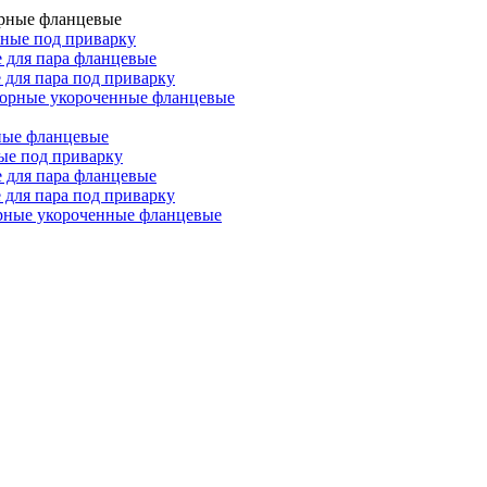
орные фланцевые
рные под приварку
 для пара фланцевые
 для пара под приварку
борные укороченные фланцевые
ные фланцевые
ые под приварку
 для пара фланцевые
 для пара под приварку
орные укороченные фланцевые