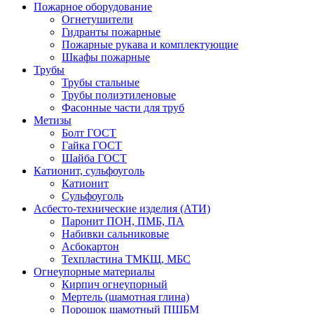
Пожарное оборудование
Огнетушители
Гидранты пожарные
Пожарные рукава и комплектующие
Шкафы пожарные
Трубы
Трубы стальные
Трубы полиэтиленовые
Фасонные части для труб
Метизы
Болт ГОСТ
Гайка ГОСТ
Шайба ГОСТ
Катионит, сульфоуголь
Катионит
Cульфоуголь
Асбесто-технические изделия (АТИ)
Паронит ПОН, ПМБ, ПА
Набивки сальниковые
Асбокартон
Техпластина ТМКЩ, МБС
Огнеупорные материалы
Кирпич огнеупорный
Мертель (шамотная глина)
Порошок шамотный ПШБМ