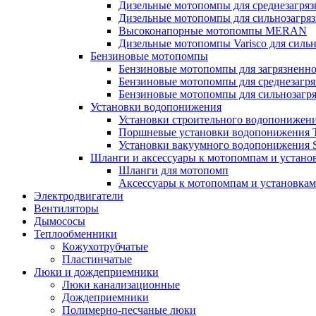
Дизельные мотопомпы для среднезагрязн
Дизельные мотопомпы для сильнозагряз
Высоконапорные мотопомпы MERAN
Дизельные мотопомпы Varisco для сильн
Бензиновые мотопомпы
Бензиновые мотопомпы для загрязненной
Бензиновые мотопомпы для среднезагряз
Бензиновые мотопомпы для сильнозагря
Установки водопонижения
Установки строительного водопониже
Поршневые установки водопонижения
Установки вакуумного водопонижения
Шланги и аксессуары к мотопомпам и устан
Шланги для мотопомп
Аксессуары к мотопомпам и установка
Электродвигатели
Вентиляторы
Дымососы
Теплообменники
Кожухотрубчатые
Пластинчатые
Люки и дождеприемники
Люки канализационные
Дождеприемники
Полимерно-песчаные люки