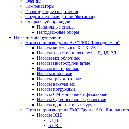
Фланцы
Компенсаторы
Изолирующие соединения
Соединительные детали (фитинги)
Опоры трубопроводов
Подвижные опоры
Неподвижные опоры
Насосное оборудование
Насосы производства АО "ГМС Ливгидромаш"
Насосы консольные К, 1К, 2К
Насосы двухстороннего входа Д, 1Д, 2Д
Насосы моноблочные
Насосы многоступенчатые
Насосы шестеренные
Насосы вихревые
Насосы трёхвинтовые
Насосы вакуумные
Насосы погружные
Насосы СМ консольные фекальные
Насосы СД консольные фекальные
Насосы одновинтовые Бурун
Насосы производства ГМС Группа АО "Ливнынасо
Насосы ЭЦВ
ЭЦВ 4
ЭЦВ 5