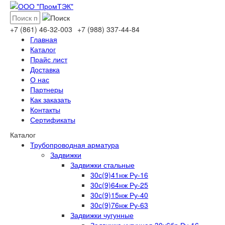
+7 (861)
46-32-003
+7 (988)
337-44-84
Главная
Каталог
Прайс лист
Доставка
О нас
Партнеры
Как заказать
Контакты
Сертификаты
Каталог
Трубопроводная арматура
Задвижки
Задвижки стальные
30с(9)41нж Ру-16
30с(9)64нж Ру-25
30с(9)15нж Ру-40
30с(9)76нж Ру-63
Задвижки чугунные