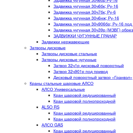
Задвижка чугунная 30ч6бр Ру-16
Задвижка чугунная 30ч6бк; Ру-16
Задвижка чугунная 30ч7бк; Ру-6
Задвижка чугунная 30ч6нж; Ру-16
Задвижка чугунная 30ч906бр; Ру-16 под
Задвижка чугунная 30ч39р (МЗВГ) обре
ЗАДВИЖКИ ЧУГУННЫЕ ГРАНАР
Задвижки нержавеющие
Затворы дисковые
Затворы дисковые стальные
Затворы дисковые чугунные
Затвор 32ч1р дисковый поворотный
Затвор 32ч901р под привод
Дисковый поворотный затвор «Гранвэл»
Краны стальные шаровые АЛСО
АЛСО Универсальные
Кран шаровой редуцированный
Кран шаровой полнопроходной
ALSO RS
Кран шаровой редуцированный
Кран шаровой полнопроходной
АЛСО GAS
Кран шаровой редуцированный