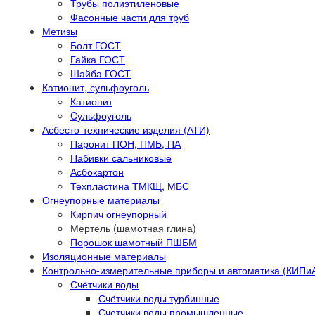
Трубы полиэтиленовые
Фасонные части для труб
Метизы
Болт ГОСТ
Гайка ГОСТ
Шайба ГОСТ
Катионит, сульфоуголь
Катионит
Cульфоуголь
Асбесто-технические изделия (АТИ)
Паронит ПОН, ПМБ, ПА
Набивки сальниковые
Асбокартон
Техпластина ТМКЩ, МБС
Огнеупорные материалы
Кирпич огнеупорный
Мертель (шамотная глина)
Порошок шамотный ПШБМ
Изоляционные материалы
Контрольно-измерительные приборы и автоматика (КИПи
Счётчики воды
Счётчики воды турбинные
Счетчики воды промышленные