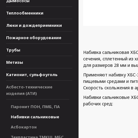
Дымососы
Теплообменники
Люки и дождеприемники
Пожарное оборудование
Трубы
Набивка сальниковая ХБС
сечения, сплетенный из 
Метизы
для размеров 28 мм и выш
Катионит, сульфоуголь
Применяют набивку ХБС-
пищевыми средами и пить
Асбесто-технические
Скорость скольжения в ар
изделия (АТИ)
Набивки сальниковые ХБ
рабочих сред:
Паронит ПОН, ПМБ, ПА
Набивки сальниковые
Асбокартон
Техпластина ТМКЩ, МБС