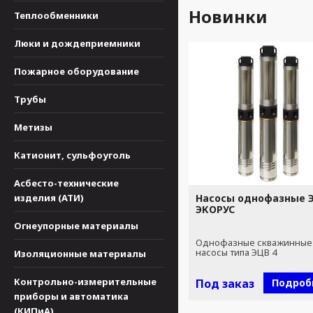
Новинки
Теплообменники
Люки и дождеприемники
Пожарное оборудование
Трубы
Метизы
Катионит, сульфоуголь
Асбесто-технические
изделия (АТИ)
Насосы однофазные Э
ЭКОРУС
Огнеупорные материалы
Однофазные скважинные
насосы типа ЭЦВ 4
Изоляционные материалы
Контрольно-измерительные
Под заказ
Подроб
приборы и автоматика
(КИПиА)