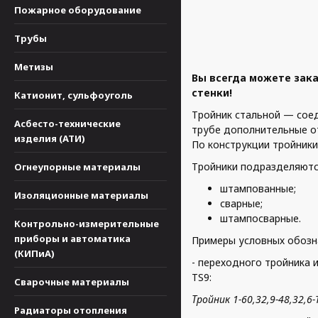
Пожарное оборудование
Трубы
Метизы
Вы всегда можете зак
стенки!
Катионит, сульфоуголь
Тройник стальной — сое
Асбесто-технические
трубе дополнительные о
изделия (АТИ)
По конструкции тройник
Тройники подразделяютс
Огнеупорные материалы
штампованные;
Изоляционные материалы
сварные;
штампосварные.
Контрольно-измерительные
приборы и автоматика
Примеры условных обозн
(КИПиА)
- переходного тройника 
TS9:
Сварочные материалы
Тройник 1-60,3
2,9-48,3
2,6
Радиаторы отопления