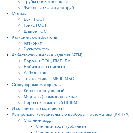
Трубы полиэтиленовые
Фасонные части для труб
Метизы
Болт ГОСТ
Гайка ГОСТ
Шайба ГОСТ
Катионит, сульфоуголь
Катионит
Cульфоуголь
Асбесто-технические изделия (АТИ)
Паронит ПОН, ПМБ, ПА
Набивки сальниковые
Асбокартон
Техпластина ТМКЩ, МБС
Огнеупорные материалы
Кирпич огнеупорный
Мертель (шамотная глина)
Порошок шамотный ПШБМ
Изоляционные материалы
Контрольно-измерительные приборы и автоматика (КИПиА)
Счётчики воды
Счётчики воды турбинные
Счетчики воды промышленные