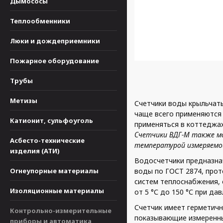
Дымососы
Теплообменники
Люки и дождеприемники
Пожарное оборудование
Трубы
Метизы
Счетчики воды крыльчат
чаще всего применяются
Катионит, сульфоуголь
применяться в коттеджах
Счетчики ВДГ-М также мог
Асбесто-технические
температурой измеряемой
изделия (АТИ)
Водосчетчики предназнач
Огнеупорные материалы
воды по ГОСТ 2874, про
систем теплоснабжения, 
Изоляционные материалы
от 5 °С до 150 °С при дав
Счетчик имеет герметич
Контрольно-измерительные
показывающие измеренн
приборы и автоматика