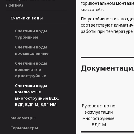
горизонтальном монтаже 
(КИПиА)
класса «А».
Счётчики воды
По устойчивости к возд
соответствуют климатиче
Счётчики воды
работы при температуре
турбинные
Счетчики воды
промышленные
Счетчики воды
Документаци
крыльчатые
одноструйные
Счетчики воды
крыльчатые
многоструйные ВДХ,
ВДГ, ВДГ-М, ВДГ-ИМ
Руководство по
эксплуатации
Манометры
многоструйные
ВДГ-М
Термометры