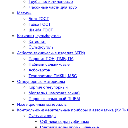
Трубы полиэтиленовые
Фасонные части для труб
Метизы
Болт ГОСТ
Гайка ГОСТ
Шайба ГОСТ
Катионит, сульфоуголь
Катионит
Cульфоуголь
Асбесто-технические изделия (АТИ)
Паронит ПОН, ПМБ, ПА
Набивки сальниковые
Асбокартон
Техпластина ТМКЩ, МБС
Огнеупорные материалы
Кирпич огнеупорный
Мертель (шамотная глина)
Порошок шамотный ПШБМ
Изоляционные материалы
Контрольно-измерительные приборы и автоматика (КИПи
Счётчики воды
Счётчики воды турбинные
Счетчики воды промышленные