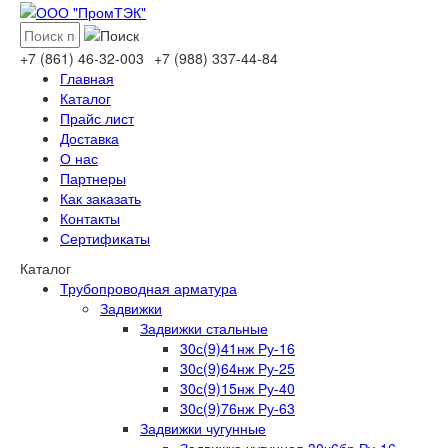
+7 (861)
46-32-003
+7 (988)
337-44-84
Главная
Каталог
Прайс лист
Доставка
О нас
Партнеры
Как заказать
Контакты
Сертификаты
Каталог
Трубопроводная арматура
Задвижки
Задвижки стальные
30с(9)41нж Ру-16
30с(9)64нж Ру-25
30с(9)15нж Ру-40
30с(9)76нж Ру-63
Задвижки чугунные