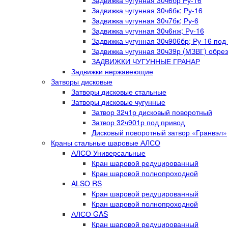
Задвижка чугунная 30ч6бр Ру-16
Задвижка чугунная 30ч6бк; Ру-16
Задвижка чугунная 30ч7бк; Ру-6
Задвижка чугунная 30ч6нж; Ру-16
Задвижка чугунная 30ч906бр; Ру-16 под
Задвижка чугунная 30ч39р (МЗВГ) обре
ЗАДВИЖКИ ЧУГУННЫЕ ГРАНАР
Задвижки нержавеющие
Затворы дисковые
Затворы дисковые стальные
Затворы дисковые чугунные
Затвор 32ч1р дисковый поворотный
Затвор 32ч901р под привод
Дисковый поворотный затвор «Гранвэл»
Краны стальные шаровые АЛСО
АЛСО Универсальные
Кран шаровой редуцированный
Кран шаровой полнопроходной
ALSO RS
Кран шаровой редуцированный
Кран шаровой полнопроходной
АЛСО GAS
Кран шаровой редуцированный