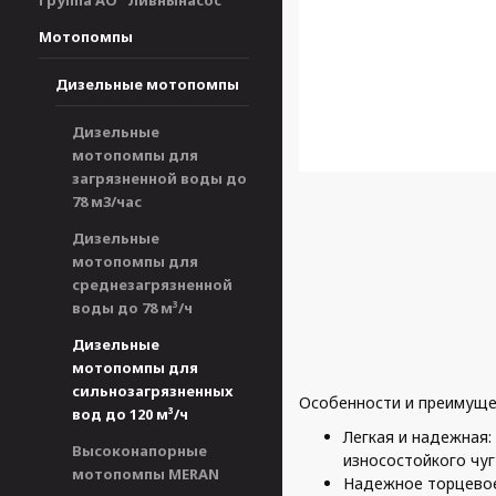
Группа АО "Ливнынасос"
Мотопомпы
Дизельные мотопомпы
Дизельные
мотопомпы для
загрязненной воды до
78 м3/час
Дизельные
мотопомпы для
среднезагрязненной
воды до 78 м³/ч
Дизельные
мотопомпы для
сильнозагрязненных
Особенности и преимуще
вод до 120 м³/ч
Легкая и надежная:
Высоконапорные
износостойкого чуг
мотопомпы MERAN
Надежное торцевое 