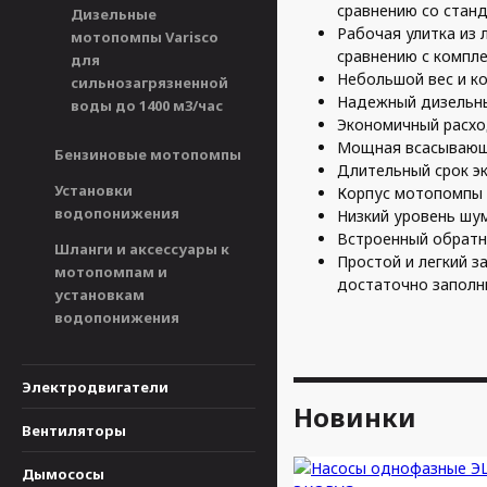
сравнению со стан
Дизельные
Рабочая улитка из 
мотопомпы Varisco
сравнению с компл
для
Небольшой вес и к
сильнозагрязненной
Надежный дизельны
воды до 1400 м3/час
Экономичный расхо
Мощная всасывающа
Бензиновые мотопомпы
Длительный срок эк
Установки
Корпус мотопомпы 
водопонижения
Низкий уровень шум
Встроенный обратн
Шланги и аксессуары к
Простой и легкий з
мотопомпам и
достаточно заполни
установкам
водопонижения
Электродвигатели
Новинки
Вентиляторы
Дымососы