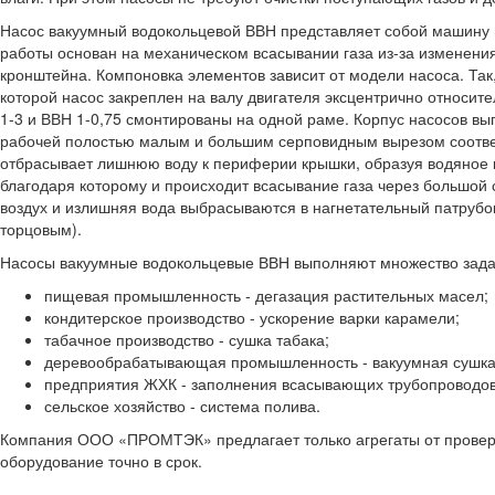
Насос вакуумный водокольцевой ВВН представляет собой машину 
работы основан на механическом всасывании газа из-за изменения 
кронштейна. Компоновка элементов зависит от модели насоса. Так
которой насос закреплен на валу двигателя эксцентрично относите
1-3 и ВВН 1-0,75 смонтированы на одной раме. Корпус насосов вы
рабочей полостью малым и большим серповидным вырезом соответ
отбрасывает лишнюю воду к периферии крышки, образуя водяное к
благодаря которому и происходит всасывание газа через большой
воздух и излишняя вода выбрасываются в нагнетательный патрубо
торцовым).
Насосы вакуумные водокольцевые ВВН выполняют множество задач
пищевая промышленность - дегазация растительных масел;
кондитерское производство - ускорение варки карамели;
табачное производство - сушка табака;
деревообрабатывающая промышленность - вакуумная сушка
предприятия ЖХК - заполнения всасывающих трубопроводов
сельское хозяйство - система полива.
Компания ООО «ПРОМТЭК» предлагает только агрегаты от провере
оборудование точно в срок.