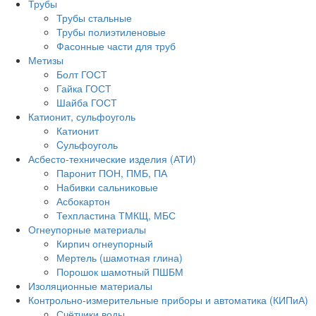
Трубы
Трубы стальные
Трубы полиэтиленовые
Фасонные части для труб
Метизы
Болт ГОСТ
Гайка ГОСТ
Шайба ГОСТ
Катионит, сульфоуголь
Катионит
Cульфоуголь
Асбесто-технические изделия (АТИ)
Паронит ПОН, ПМБ, ПА
Набивки сальниковые
Асбокартон
Техпластина ТМКЩ, МБС
Огнеупорные материалы
Кирпич огнеупорный
Мертель (шамотная глина)
Порошок шамотный ПШБМ
Изоляционные материалы
Контрольно-измерительные приборы и автоматика (КИПиА)
Счётчики воды