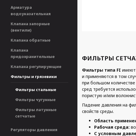
Арматура
водоуказательная
Клапана запорные
(вентили)
Клапана обратные
Клапана
предохранительные
ФИЛЬТРЫ СЕТЧАТ
Клапана регулирующие
Фильтры типа FI
имеют
и применяются в том слу
Фильтры и грязевики
при большом количестве 
сред требуется использ
Фильтры стальные
пористую и/или волокнис
Фильтры чугунные
Падение давления на фил
Фильтры латунные
свойств среды.
сетчатые
Область примене
Рабочая среда:
во
Регуляторы давления
С условным давл