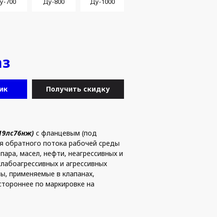
у-700
Ду-800
Ду-1000
аз
ик
Получить скидку
19лс76нж)
с фланцевым (под
я обратного потока рабочей среды
ара, масел, нефти, неагрессивных и
слабоагрессивных и агрессивных
ы, применяемые в клапанах,
стороннее по маркировке на