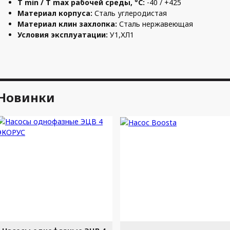
T min / T max рабочей среды, °C:
-40 / +425
Материал корпуса:
Сталь углеродистая
Материал к
лин захлопка:
Сталь нержавеющая
Условия эксплуатации:
У1,ХЛ1
Новинки