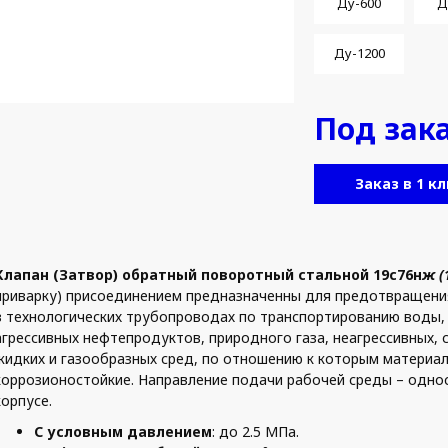
Ду-600
Д
Ду-1200
Под зак
Заказ в 1 кл
Клапан (Затвор) обратный поворотный стальной 19с76н
ж (
приварку) присоединением предназначенны для предотвращени
в технологических трубопроводах по транспортированию воды, п
агрессивных нефтепродуктов, природного газа, неагрессивных, 
жидких и газообразных сред, по отношению к которым материал
коррозионостойкие. Направление подачи рабочей среды – одно
корпусе.
С условным давлением
: до 2.5 МПа.