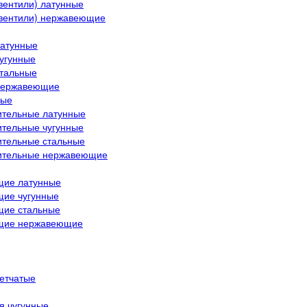
вентили) латунные
(вентили) нержавеющие
латунные
угунные
стальные
нержавеющие
ные
ительные латунные
ительные чугунные
ительные стальные
ительные нержавеющие
щие латунные
щие чугунные
щие стальные
ющие нержавеющие
етчатые
я чугунные