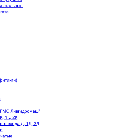
я стальные
газа
я
фитинги)
ы
"ГМС Ливгидромаш"
, 1К, 2К
го входа Д, 1Д, 2Д
е
нчатые