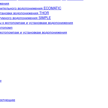
ижения
роительного водопонижения ECOMATIC
тановки водопонижения THOR
куумного водопонижения SIMPLE
ы к мотопомпам и установкам водопонижения
отопомп
 мотопомпам и установкам водопонижения
и
лектующие