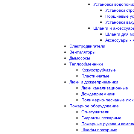
Установки водопон
Установки ст
Поршневые ус
Установки ва
Шланги и аксессуар
Шланги для м
Аксессуары к
Электродвигатели
Вентиляторы
Дымососы
Теплообменники
Кожухотрубчатые
Пластинчатые
Люки и дождеприемники
Люки канализационные
Дождеприемники
Полимерно-песчаные люк
Пожарное оборудование
Огнетушители
Гидранты пожарные
Пожарные рукава и комп
Шкафы пожарные