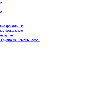
е
ые
ные фекальные
ные фекальные
ые Бурун
 Группа АО "Ливнынасос"