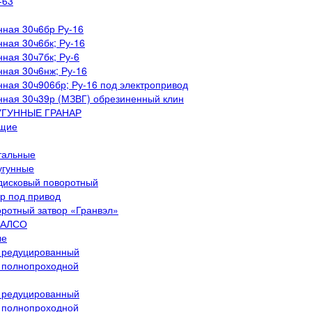
-63
нная 30ч6бр Ру-16
нная 30ч6бк; Ру-16
нная 30ч7бк; Ру-6
нная 30ч6нж; Ру-16
нная 30ч906бр; Ру-16 под электропривод
нная 30ч39р (МЗВГ) обрезиненный клин
УГУННЫЕ ГРАНАР
ющие
тальные
угунные
 дисковый поворотный
р под привод
оротный затвор «Гранвэл»
 АЛСО
ые
 редуцированный
 полнопроходной
 редуцированный
 полнопроходной