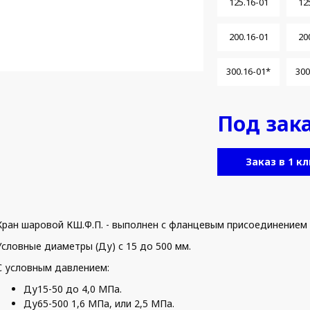
125.16-01
12
200.16-01
20
300.16-01*
300
Под зак
Заказ в 1 кл
Кран шаровой КШ.Ф.П. - выполнен с фланцевым присоединением 
Условные диаметры (Ду) с 15 до 500 мм.
С условным давлением:
Ду15-50 до 4,0 МПа.
Ду65-500 1,6 МПа, или 2,5 МПа.