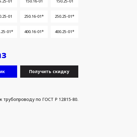
5.25-01
150.16-01
150.25-01
0.25-01
250.16-01*
250.25-01*
.25-01*
400.16-01*
400.25-01*
аз
ик
Получить скидку
к трубопроводу по ГОСТ Р 12815-80.