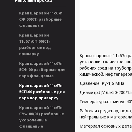
Неполный проход
Кран шаровой 11с67п
СФ.00(01) разборные
фланцевые
Кран шаровой
11с67пСП.00(01)
разборные под
приварку
Краны шаровые 11с67п р
установки в качестве за
Кран шаровой 11с67п
рабочих сред на трубопр
5СФ.00 разборные для
химической, нефтеперер
пара фланцевые
Давление: Ру-1,6 МПа
Кран шаровой 11с67п
5СП.00 разборные для
Диаметр:ДУ 65/50-200/15
пара под приварку
Температура:от минус 40
Кран шаровой 11с67п
Рабочая среда:пар, вода
СУФ.00(01) разборные
нейтральные к материала
укороченные
Материал основных дета
фланцевые