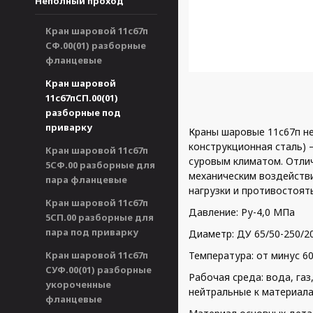
Неполный проход
Кран шаровой 11с67п
СФ.00(01) разборные
фланцевые
Кран шаровой
11с67пСП.00(01)
разборные под
приварку
Краны шаровые 11с67п не
конструкционная сталь) 
Кран шаровой 11с67п
суровым климатом. Отлич
5СФ.00 разборные для
механическим воздейств
пара фланцевые
нагрузки и противостоя
Кран шаровой 11с67п
Давление: Ру-4,0 МПа
5СП.00 разборные для
пара под приварку
Диаметр: ДУ 65/50-250/2
Кран шаровой 11с67п
Температура: от минус 6
СУФ.00(01) разборные
Рабочая среда: вода, га
укороченные
нейтральные к материала
фланцевые