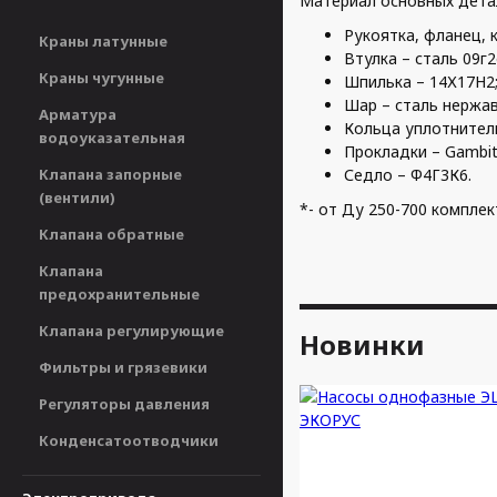
Материал основных дета
Рукоятка, фланец, к
Краны латунные
Втулка – сталь 09г2
Краны чугунные
Шпилька – 14Х17Н2
Шар – сталь нержа
Арматура
Кольца уплотнитель
водоуказательная
Прокладки – Gambit
Клапана запорные
Седло – Ф4Г3К6.
(вентили)
*- от Ду 250-700 компле
Клапана обратные
Клапана
предохранительные
Клапана регулирующие
Новинки
Фильтры и грязевики
Регуляторы давления
Конденсатоотводчики