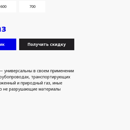
600
700
аз
ик
Получить скидку
— универсальны в своем применении
 трубопроводах, транспортирующих
женный и природный газ, иные
 но не разрушающие материалы