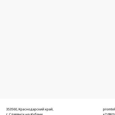
353560, Краснодарский край,
promte
г. Славянск-на-Кубани,
+7 (861)