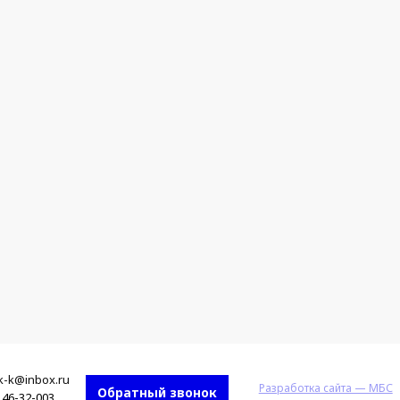
k-k@inbox.ru
Разработка сайта — МБС
Обратный звонок
46-32-003