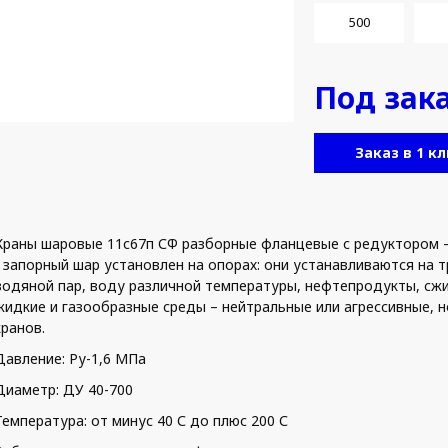
500
Под зак
Заказ в 1 кл
Краны шаровые 11с67п СФ разборные фланцевые с редуктором 
- запорный шар установлен на опорах: они устанавливаются на
водяной пар, воду различной температуры, нефтепродукты, сжи
жидкие и газообразные среды – нейтральные или агрессивные,
кранов.
Давление: Ру-1,6 МПа
Диаметр: ДУ 40-700
Температура: от минус 40 С до плюс 200 С