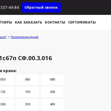
337-44-84
Обратный звонок
ТНЕРЫ
КАК ЗАКАЗАТЬ
КОНТАКТЫ
СЕРТИФИКАТЫ
шал"
Полнопроходной
67п СФ.00.3.016
 крана:
050
065
080
125
150
200
300
350
400