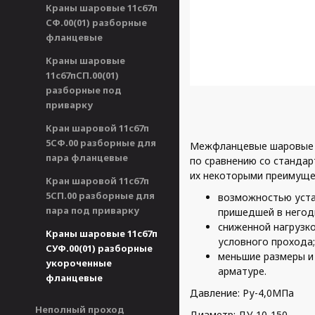
Краны шаровые 11с67п
СФ.00(01) разборные
фланцевые
Краны шаровые
11с67пСП.00(01)
разборные под
приварку
Кран шаровой 11с67п
5СФ.00 разборные для
Межфланцевые шаровые к
пара фланцевые
по сравнению со станда
их некоторыми преимуще
Кран шаровой 11с67п
5СП.00 разборные для
возможностью уста
пара под приварку
пришедшей в негод
сниженной нагрузко
Краны шаровые 11с67п
условного прохода;
СУФ.00(01) разборные
меньшие размеры и
укороченные
арматуре.
фланцевые
Давление: Ру-4,0МПа
Неполный проход
Диаметр: ДУ 10-150