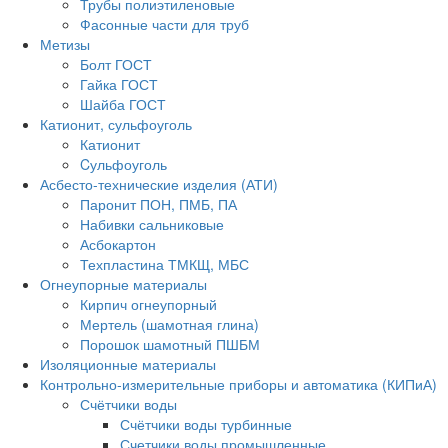
Трубы полиэтиленовые
Фасонные части для труб
Метизы
Болт ГОСТ
Гайка ГОСТ
Шайба ГОСТ
Катионит, сульфоуголь
Катионит
Cульфоуголь
Асбесто-технические изделия (АТИ)
Паронит ПОН, ПМБ, ПА
Набивки сальниковые
Асбокартон
Техпластина ТМКЩ, МБС
Огнеупорные материалы
Кирпич огнеупорный
Мертель (шамотная глина)
Порошок шамотный ПШБМ
Изоляционные материалы
Контрольно-измерительные приборы и автоматика (КИПиА)
Счётчики воды
Счётчики воды турбинные
Счетчики воды промышленные